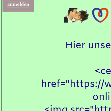
Hier uns
<ce
href="https:/
onl
<img src="htt