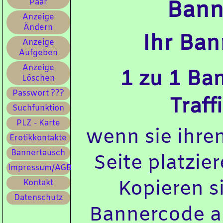
Bann
Paar
Anzeige
Ändern
Ihr Ban
Anzeige
Aufgeben
Anzeige
1 zu 1 Ba
Löschen
Passwort ???
Traff
Suchfunktion
PLZ - Karte
wenn sie ihre
Erotikkontakte
Bannertausch
Seite platzi
Impressum/AGB
Kopieren s
Kontakt
Datenschutz
Bannercode au